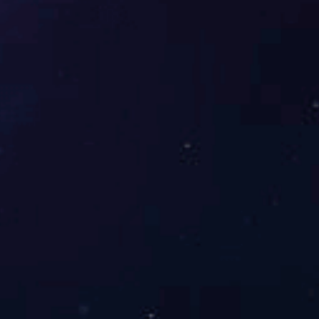
高压核相仪开云体育(中国)官方网站检测服务：KAIYUN SPO
P
RTS计量守护电力安全的无形防线
数显推拉计为什么需要开云体育(中国)官方网站检测？
O
真圆度仪定期开云体育(中国)官方网站检测的重要性有哪些？
R
波美计开云体育(中国)官方网站检测的价值与流程是什么？
柔软度测定仪：精准计量守护产品质量
T
石油石化行业测深量油尺开云体育(中国)官方网站的重要性
S
KAIYUN SPORTS计量：探索噪音计开云体育(中国)官方网站
检测的专业守护
K
精准度量：流量测试仪开云体育(中国)官方网站检测的重要性
与实践
AI