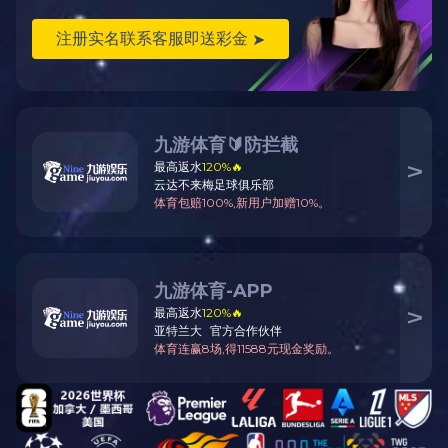
的拉扯而非切割，导致漆膜非正常脱落，测试结果偏
国)
严。
切割压力与深度： 仪器需确保刀片能一次性彻底切割
官
至底材。压力不足会导致切割深度不够，漆膜未被完
全划开；压力过大则会加速刀片磨损甚至损伤底材。
方
未经校准的划格仪，如同一把刻度模糊的尺子，其检
测结果既无法在不同实验室间比对，也无法为工艺改
网
进提供准确依据，最终可能导致合格品被拒或不合格
品流出，给企业带来经济和信誉损失。
站
二、 校准的核心内容与方法有哪些？
对漆膜划格仪的开云体育(中国)官方网站，应依据相应
资
的检定规程或校准规范（如JJG【此处应填写具体的
质
国家计量检定规程编号】）进行，主要涵盖以下几个
方面：
实