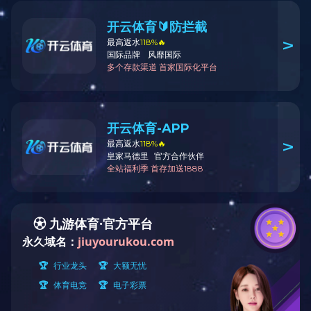
关于KAIYUN SPORTS
总部地址：深圳市龙岗区南湾街道下李朗社区平吉大道3号汇富工业
区C栋厂房201
KAIYUN SPORTS资讯
售后电话：18948727563
联系KAIYUN SPORTS
抖音号
关注我们
版权所有：开云体育(中国)官方网站
技术支持：中企动力
深圳
SEO标签
友情链接
|
营业执照
开云在线
|
华体会官方端网站登录入口
|
乐鱼网页版
|
在线买世界杯平台
KAIYUN SPO
关于
电话
投诉建议
_世界杯(中国)
|
乐鱼注册_乐鱼（中国）
|
安博线上平台
|
安博·体育(中