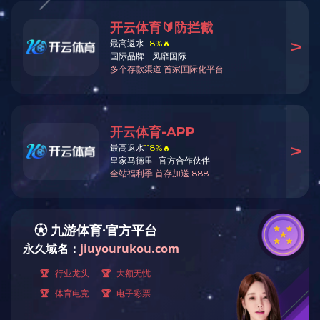
关于KAIYUN SPORTS
总部地址：深圳市龙岗区南湾街道下李朗社区平吉大道3号汇富工业
区C栋厂房201
KAIYUN SPORTS资讯
售后电话：18948727563
联系KAIYUN SPORTS
抖音号
关注我们
版权所有：开云体育(中国)官方网站
技术支持：中企动力
深圳
SEO标签
友情链接
|
营业执照
开云在线
|
华体会官方端网站登录入口
|
乐鱼网页版
|
在线买世界杯平台
KAIYUN SPO
关于
电话
投诉建议
_世界杯(中国)
|
乐鱼注册_乐鱼（中国）
|
安博线上平台
|
安博·体育(中