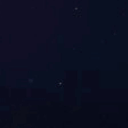
2025
12
/
06
冷库开云体育(中国)官方网站检测：守护
冷链的“隐形卫士”