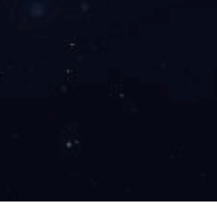
2025
12
/
2
<
1
3
4
...
69
>
189-8875-7605
总部地址：深圳市龙岗区南湾街道下李朗社区平吉大道3号汇富工业
区C栋厂房201
售后电话：18948727563
抖音号
关注我们